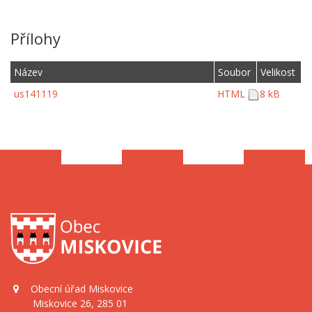
Přílohy
Název
Soubor
Velikost
us141119
HTML
8 kB
Obecní úřad Miskovice
Miskovice 26, 285 01