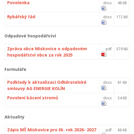
Povolenka
docx
48 kB
Rybářský řád
docx
172 kB
Odpadové hospodářství
Zpráva obce Miskovice o odpadovém
pdf
579 kB
hospodářství obce za rok 2025
Formuláře
Podklady k aktualizaci Odběratelské
docx
81 kB
smlouvy AG ENERGIE KOLÍN
Povolení kácení stromů
docx
24 kB
Aktuality
Zápis MŠ Miskovice pro šk. rok 2026- 2027
pdf
88 kB