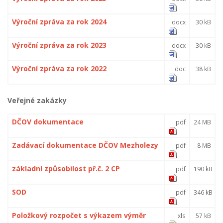
Výroční zpráva za rok 2024
docx
30 kB
Výroční zpráva za rok 2023
docx
30 kB
Výroční zpráva za rok 2022
doc
38 kB
Veřejné zakázky
DČOV dokumentace
pdf
24 MB
Zadávací dokumentace DČOV Mezholezy
pdf
8 MB
základní způsobilost př.č. 2 CP
pdf
190 kB
SOD
pdf
346 kB
Položkový rozpočet s výkazem výměr
xls
57 kB