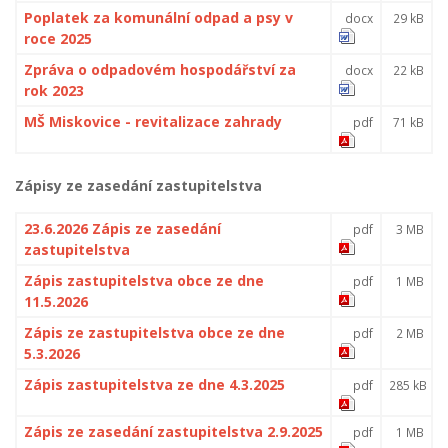
Poplatek za komunální odpad a psy v
docx
29 kB
roce 2025
Zpráva o odpadovém hospodářství za
docx
22 kB
rok 2023
MŠ Miskovice - revitalizace zahrady
pdf
71 kB
Zápisy ze zasedání zastupitelstva
23.6.2026 Zápis ze zasedání
pdf
3 MB
zastupitelstva
Zápis zastupitelstva obce ze dne
pdf
1 MB
11.5.2026
Zápis ze zastupitelstva obce ze dne
pdf
2 MB
5.3.2026
Zápis zastupitelstva ze dne 4.3.2025
pdf
285 kB
Zápis ze zasedání zastupitelstva 2.9.2025
pdf
1 MB