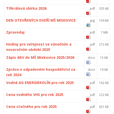
Tříkrálová sbírka 2026
pdf
335 kB
DEN OTEVŘENÝCH DVEŘÍ MŠ MISKOVICE
jpg
159 kB
Zpravodaj
pdf
7 MB
Hodiny pro veřejnost ve vánočním a
pdf
272 kB
novoročním období 2025
Zápis dětí do MŠ Miskovice 2025/2026
docx
15 kB
Zpráva o odpadovém hospodářství za
docx
19 kB
rok 2024
Vodné AG ENERGIEKOLÍN pro rok 2025
pdf
162 kB
Cena vodného VHS pro rok 2025
pdf
222 kB
Cena stočného pro rok 2025
pdf
631 kB