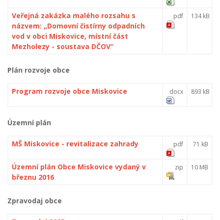
Veřejná zakázka malého rozsahu s
pdf
134 kB
názvem: „Domovní čistírny odpadních
vod v obci Miskovice, místní část
Mezholezy - soustava DČOV“
Plán rozvoje obce
Program rozvoje obce Miskovice
docx
893 kB
Územní plán
MŠ Miskovice - revitalizace zahrady
pdf
71 kB
Územní plán Obce Miskovice vydaný v
zip
10 MB
březnu 2016
Zpravodaj obce