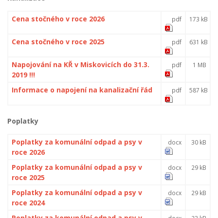
Cena stočného v roce 2026
pdf
173 kB
Cena stočného v roce 2025
pdf
631 kB
Napojování na KŘ v Miskovicích do 31.3.
pdf
1 MB
2019 !!!
Informace o napojení na kanalizační řád
pdf
587 kB
Poplatky
Poplatky za komunální odpad a psy v
docx
30 kB
roce 2026
Poplatky za komunální odpad a psy v
docx
29 kB
roce 2025
Poplatky za komunální odpad a psy v
docx
29 kB
roce 2024
Poplatky za komunální odpad a psy v
docx
23 kB