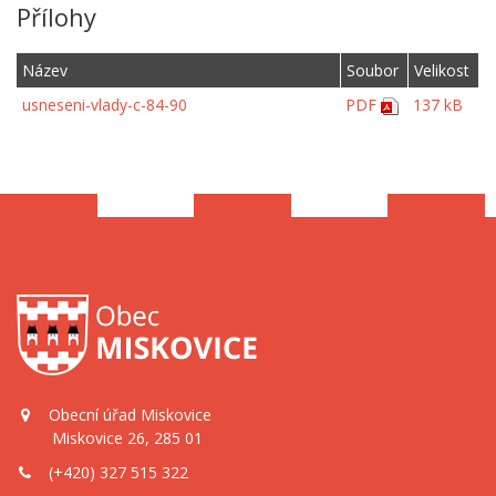
Přílohy
Název
Soubor
Velikost
usneseni-vlady-c-84-90
PDF
137 kB
Obecní úřad Miskovice
Miskovice 26, 285 01
(+420) 327 515 322