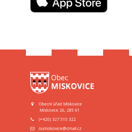
Obecní úřad Miskovice
Miskovice 26, 285 01
(+420) 327 515 322
oumiskovice@cmail.cz