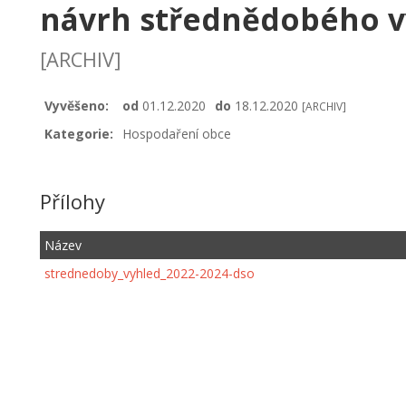
návrh střednědobého v
[ARCHIV]
Vyvěšeno:
od
01.12.2020
do
18.12.2020
[ARCHIV]
Kategorie:
Hospodaření obce
Přílohy
Název
strednedoby_vyhled_2022-2024-dso