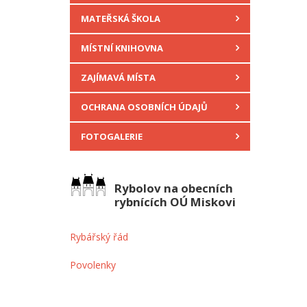
MATEŘSKÁ ŠKOLA
MÍSTNÍ KNIHOVNA
ZAJÍMAVÁ MÍSTA
OCHRANA OSOBNÍCH ÚDAJŮ
FOTOGALERIE
Rybolov na obecních
rybnících OÚ Miskovi
Rybářský řád
Povolenky