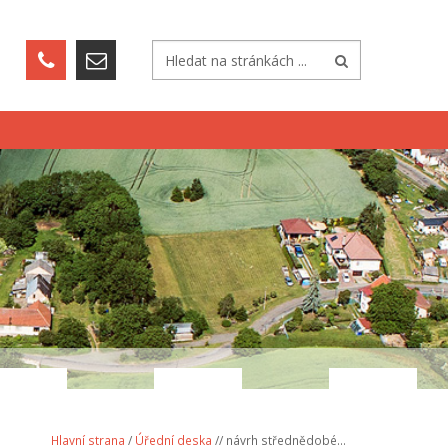
Hlavní strana
/
Úřední deska
// návrh střednědobé...