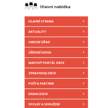
Hlavní nabídka
HLAVNÍ STRANA
AKTUALITY
OBECNÍ ÚŘAD
ÚŘEDNÍ DESKA
MAPOVÝ PORTÁL OBCE
ZPRAVODAJ OBCE
POŠTA PARTNER
KANALIZACE
SPOLKY A SDRUŽENÍ