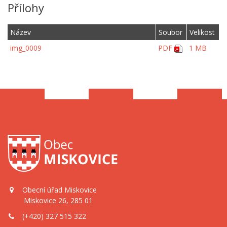
Přílohy
Název
Soubor
Velikost
img_0009
PDF
1 MB
Obecní úřad Miskovice
Miskovice 26, 285 01
(+420) 327 515 322