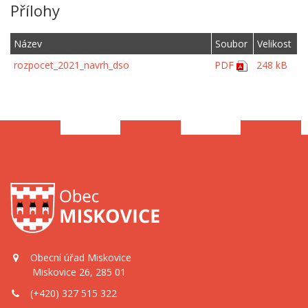
Přílohy
Název
Soubor
Velikost
rozpocet_2021_navrh_dso
PDF
248 kB
Obecní úřad Miskovice
Miskovice 26, 285 01
(+420) 327 515 322