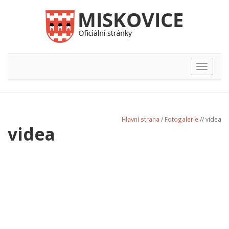
Hlavní
nabídka
Hlavní strana
/
Fotogalerie
// videa
videa